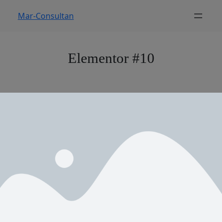
Mar-Consultan
Elementor #10
Mar-Consultan
Consultan
About
Privacy
Social
Team
Privacy Policy
Facebook
History
Terms and Conditions
Instagram
Careers
Contact Us
Twitter/X
Designed with
WordPress